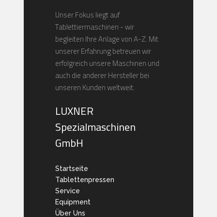
Unser Fokus liegt auf
Tablettiermaschinen - wir
begleiten Ihre Anlage von A-Z. Mit
unserer Erfahrung betreuen wir
erfolgreich unsere Maschinen und
auch die anderer Hersteller bei
unseren Kunden weltweit.
LUXNER
Spezialmaschinen
GmbH
Startseite
Tablettenpressen
Service
Equipment
Über Uns