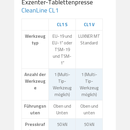
Exzenter-Tablettenpresse
CleanLine CL1
CL1 S
CL1 V
Werkzeug
EU-19 und
LUXNER MT
typ
EU-1″ oder
Standard
TSM-19
und TSM-
1″
Anzahl der
1 (Multi-
1 (Multi-
Werkzeug
Tip-
Tip-
e
Werkzeug
Werkzeug
möglich)
möglich)
Führungsn
Oben und
Oben und
uten
Unten
unten
Presskraf
50 kN
50 kN