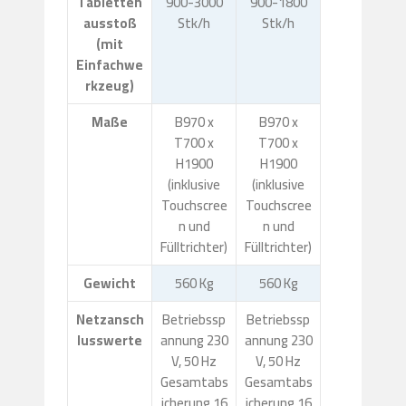
Tabletten
900-3000
900-1800
ausstoß
Stk/h
Stk/h
(mit
Einfachwe
rkzeug)
Maße
B970 x
B970 x
T700 x
T700 x
H1900
H1900
(inklusive
(inklusive
Touchscree
Touchscree
n und
n und
Fülltrichter)
Fülltrichter)
Gewicht
560 Kg
560 Kg
Netzansch
Betriebssp
Betriebssp
lusswerte
annung 230
annung 230
V, 50 Hz
V, 50 Hz
Gesamtabs
Gesamtabs
icherung 16
icherung 16