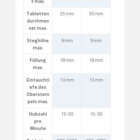
t max.
Tabletten
25 mm
50 mm
durchmes
ser max.
Steghöhe
9 mm
9 mm
max.
Füllung
18 mm
18 mm
max.
Eintauchti
13 mm
13 mm
efe des
Oberstem
pels max.
Hubzahl
15-50
15-30
pro
Minute