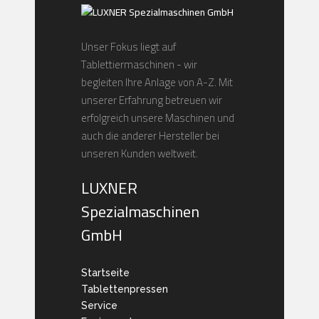
Unser Fokus liegt auf
Tablettiermaschinen - wir
begleiten Ihre Anlage von A-Z. Mit
unserer Erfahrung betreuen wir
erfolgreich unsere Maschinen und
auch die anderer Hersteller bei
unseren Kunden weltweit.
LUXNER
Spezialmaschinen
GmbH
Startseite
Tablettenpressen
Service