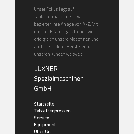
Unser Fokus liegt auf
Tablettiermaschinen - wir
begleiten Ihre Anlage von A-Z. Mit
unserer Erfahrung betreuen wir
erfolgreich unsere Maschinen und
auch die anderer Hersteller bei
unseren Kunden weltweit.
LUXNER
Spezialmaschinen
GmbH
Startseite
Tablettenpressen
Service
Equipment
Über Uns