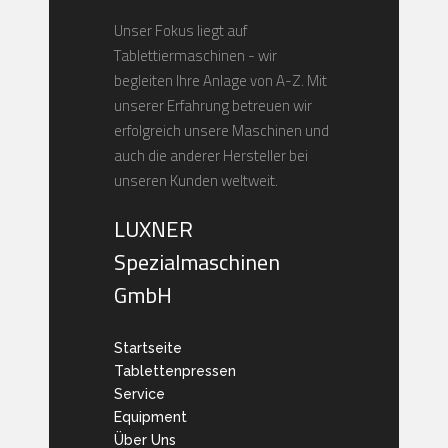
Unser Fokus liegt auf
Tablettiermaschinen - wir
begleiten Ihre Anlage von A-Z. Mit
unserer Erfahrung betreuen wir
erfolgreich unsere Maschinen und
auch die anderer Hersteller bei
unseren Kunden weltweit.
LUXNER
Spezialmaschinen
GmbH
Startseite
Tablettenpressen
Service
Equipment
Über Uns