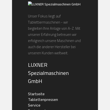
Unser Fokus liegt auf
Tablettiermaschinen - wir
begleiten Ihre Anlage von A-Z. Mit
unserer Erfahrung betreuen wir
erfolgreich unsere Maschinen und
auch die anderer Hersteller bei
unseren Kunden weltweit.
LUXNER
Spezialmaschinen
GmbH
Startseite
Tablettenpressen
Service