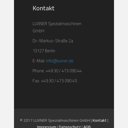
Kontakt
LUXNER Spezialmaschinen
GmbH
Dr.-Markus-Straße 2a
13127 Berlin
E-Mail:
info@luxner.de
Phone: +49 30 / 473 090 44
Fax: +49 30 / 473 090 45
© 2017 LUXNER Spezialmaschinen GmbH |
Kontakt
|
Impressum
|
Datenschutz
|
AGB