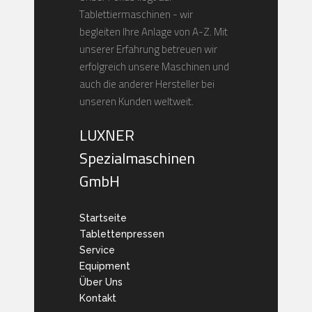
Tablettiermaschinen - wir
begleiten Ihre Anlage von A-Z. Mit
unserer Erfahrung betreuen wir
erfolgreich unsere Maschinen und
auch die anderer Hersteller bei
unseren Kunden weltweit.
LUXNER
Spezialmaschinen
GmbH
Startseite
Tablettenpressen
Service
Equipment
Über Uns
Kontakt