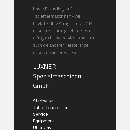
Unser Fokus liegt auf
Tablettiermaschinen - wir
begleiten Ihre Anlage von A-Z. Mit
unserer Erfahrung betreuen wir
erfolgreich unsere Maschinen und
auch die anderer Hersteller bei
unseren Kunden weltweit.
LUXNER
Spezialmaschinen
GmbH
Startseite
Tablettenpressen
Service
Equipment
Über Uns