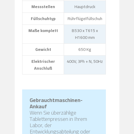
Messstellen
Hauptdruck
Füllschuhtyp
Rührflügelfüllschuh
Maße komplett
B530 x T615 x
H1600 mm
Gewicht
650 Kg
Elektrischer
400V, 3Ph + N, 50Hz
Anschluß
Gebrauchtmaschinen-
Ankauf
Wenn Sie überzählige
Tablettenpressen in Ihrem
Labor, der
Entwicklungsabteilung oder