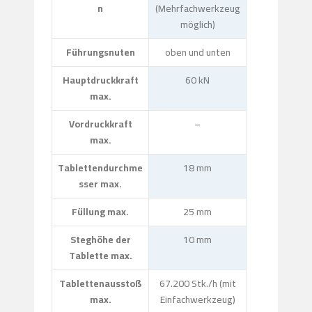
n
(Mehrfachwerkzeug
möglich)
Führungsnuten
oben und unten
Hauptdruckkraft
60 kN
max.
Vordruckkraft
–
max.
Tablettendurchme
18 mm
sser max.
Füllung max.
25 mm
Steghöhe der
10 mm
Tablette max.
Tablettenausstoß
67.200 Stk./h (mit
max.
Einfachwerkzeug)